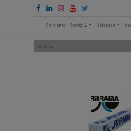
Chi siamo
Servizi 2
Helpdesk
New