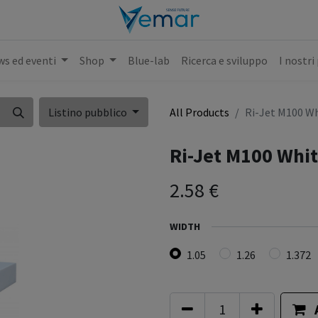
s ed eventi
Shop
Blue-lab
Ricerca e sviluppo
I nostri
Listino pubblico
All Products
Ri-Jet M100 W
Ri-Jet M100 Whi
2.58
€
WIDTH
1.05
1.26
1.372