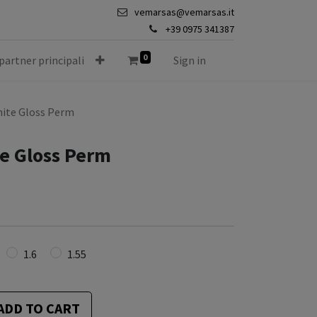
vemarsas@vemarsas.it
+39 0975 341387
0
 partner principali
Sign in
hite Gloss Perm
te Gloss Perm
1.6
1.55
ADD TO CART