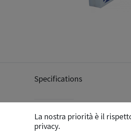
Specifications
50.0
Length
La nostra priorità è il rispett
privacy.