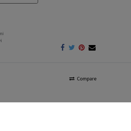
ni
i
Compare