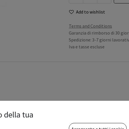
Add to wishlist
Terms and Conditions
Garanzia di rimborso di 30 gior
Spedizione: 3-7 giorni lavorativ
Iva e tasse escluse
o della tua