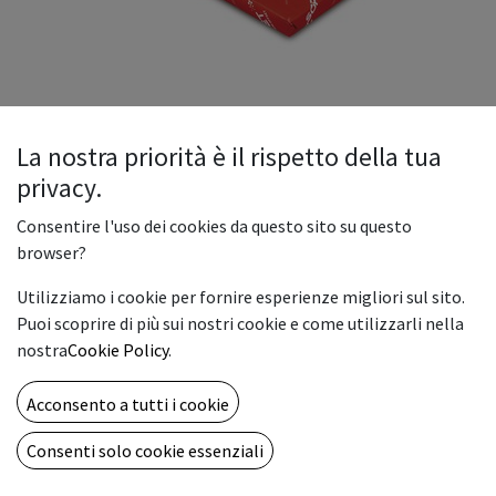
La nostra priorità è il rispetto della tua
privacy.
SOPORSET
Consentire l'uso dei cookies da questo sito su questo
Soporset Premium Offset Bianca The Navigator Company
browser?
190gr 70x100cm Impaccata
Utilizziamo i cookie per fornire esperienze migliori sul sito.
47.24
€
Puoi scoprire di più sui nostri cookie e come utilizzarli nella
nostra
Cookie Policy
.
GR/MY
Acconsento a tutti i cookie
250 gr.
300 gr.
80 gr.
90 gr.
100 gr.
Consenti solo cookie essenziali
120 gr.
160 gr.
190 gr.