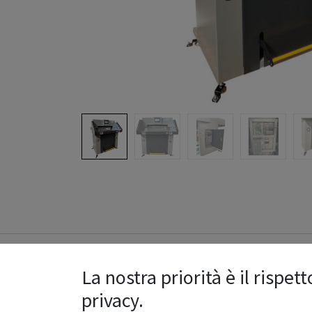
Specifications
La nostra priorità è il rispett
privacy.