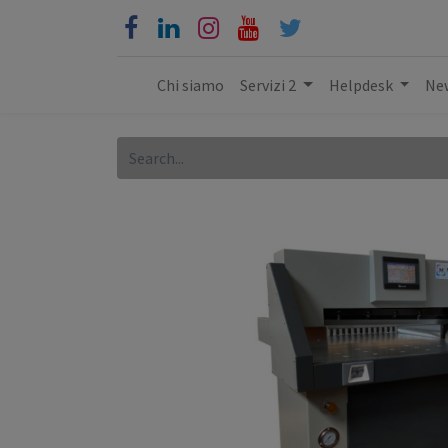
Chi siamo
Servizi 2
Helpdesk
New