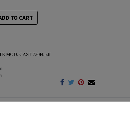
ADD TO CART
RTE MOD. CAST 720H.pdf
ni
i
Compare