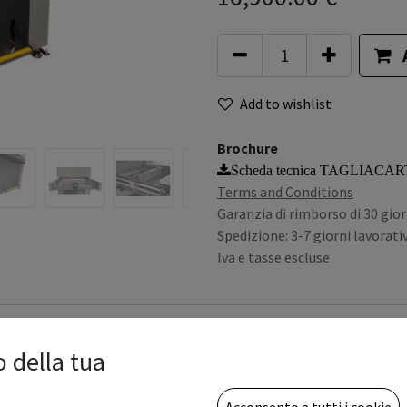
Add to wishlist
Brochure
Scheda tecnica TAGLIACA
Terms and Conditions
Garanzia di rimborso di 30 gior
Spedizione: 3-7 giorni lavorativ
Iva e tasse escluse
o della tua