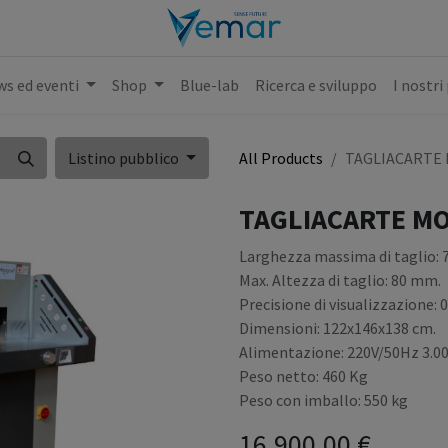
s ed eventi
Shop
Blue-lab
Ricerca e sviluppo
I nostri
Listino pubblico
All Products
TAGLIACARTE 
TAGLIACARTE MO
Larghezza massima di taglio:
Max. Altezza di taglio: 80 mm.
Precisione di visualizzazione: 
Dimensioni: 122x146x138 cm.
Alimentazione: 220V/50Hz 3.
Peso netto: 460 Kg
Peso con imballo: 550 kg
16,900.00
€