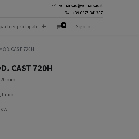
vemarsas@vemarsas.it
+39 0975 341387
0
 partner principali
Sign in
MOD. CAST 720H
D. CAST 720H
 720 mm.
0,1 mm.
00KW