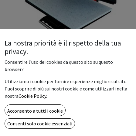
La nostra priorità è il rispetto della tua
privacy.
Termopressa Mod. Rav 60x100
Consentire l'uso dei cookies da questo sito su questo
La termopressa Mod. "Rav 60x100" è una pressa
browser?
semiautomatica elettromagnetica, ad alta pressione, unica
Utilizziamo i cookie per fornire esperienze migliori sul sito.
nel suo genere.
Puoi scoprire di più sui nostri cookie e come utilizzarli nella
Essa è dotata di comandi per regolare la temperatura e timer
nostra
Cookie Policy
.
digitale con allarme acustico.
La macchina si presenta solida, con una struttura robusta e
Acconsento a tutti i cookie
sicura e un design semplice e moderno.
Il piatto superiore è riscaldante, mentre quello inferiore è
Consenti solo cookie essenziali
estraibile; questo facilita il posizionamento dell'indumenti
evitando spiacevoli bruciature alle mani.